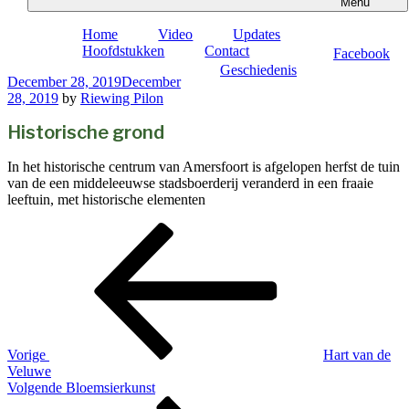
Menu
Home
Video
Updates
Hoofdstukken
Contact
Facebook
Geschiedenis
Posted
December 28, 2019
December
on
28, 2019
by
Riewing Pilon
Historische grond
In het historische centrum van Amersfoort is afgelopen herfst de tuin
van de een middeleeuwse stadsboerderij veranderd in een fraaie
leeftuin, met historische elementen
Post
Vorige
Update
navigation
Vorige
Hart van de
Veluwe
Volgende
Volgende
Bloemsierkunst
Update