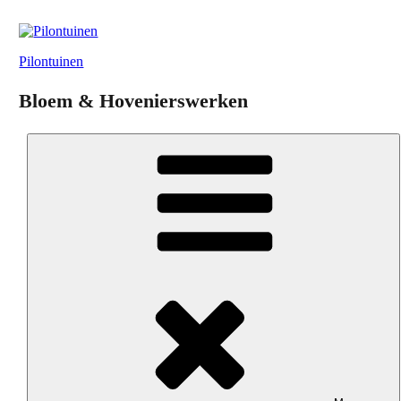
Skip
to
content
Pilontuinen
Bloem & Hovenierswerken